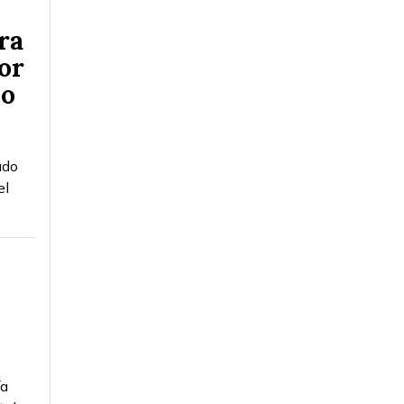
ra
or
do
ado
el
ía