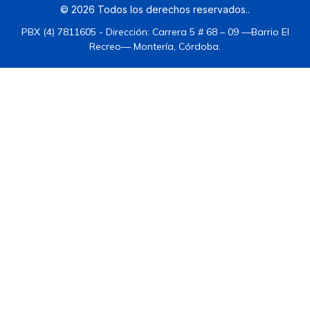
©
2026
Todos los derechos reservados.
.
PBX (4) 7811605 - Dirección: Carrera 5 # 68 – 09 —Barrio El
Recreo— Montería, Córdoba.