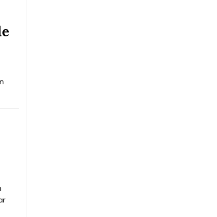
de
ón
n
ar