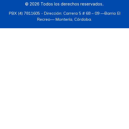
©
2026
Todos los derechos reservados.
.
PBX (4) 7811605 - Dirección: Carrera 5 # 68 – 09 —Barrio El
Recreo— Montería, Córdoba.