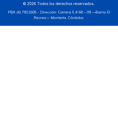
©
2026
Todos los derechos reservados.
.
PBX (4) 7811605 - Dirección: Carrera 5 # 68 – 09 —Barrio El
Recreo— Montería, Córdoba.