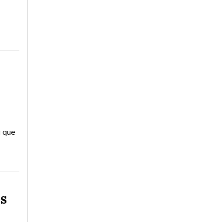
a que
es