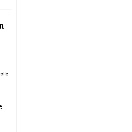
n
alle
e