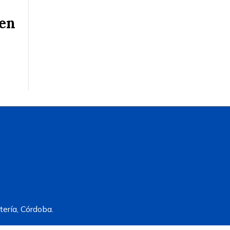
 en
ería, Córdoba.