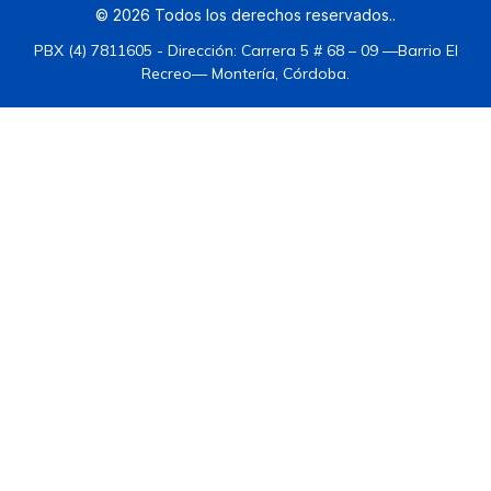
©
2026
Todos los derechos reservados.
.
PBX (4) 7811605 - Dirección: Carrera 5 # 68 – 09 —Barrio El
Recreo— Montería, Córdoba.