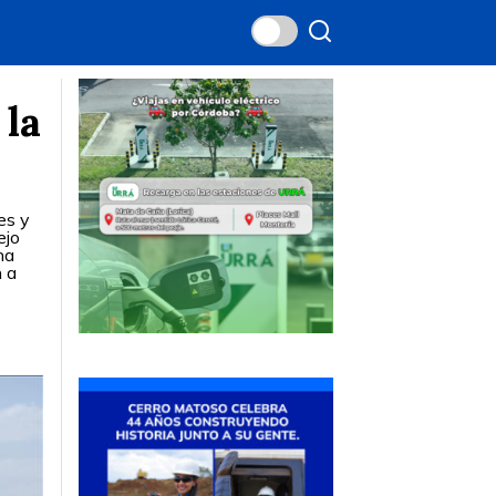
 la
es y
ejo
na
n a