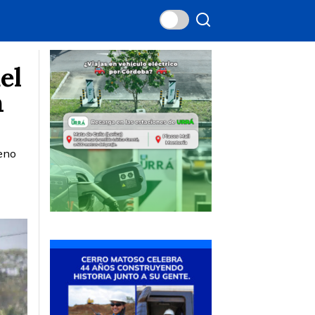
el
n
meno