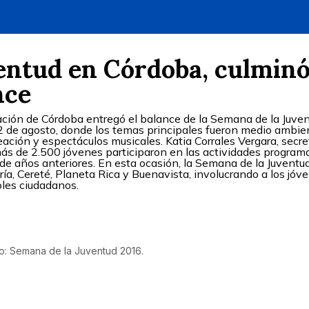
entud en Córdoba, culmin
nce
ación de Córdoba entregó el balance de la Semana de la Juven
12 de agosto, donde los temas principales fueron medio ambie
reación y espectáculos musicales. Katia Corrales Vergara, secre
ás de 2.500 jóvenes participaron en las actividades program
 años anteriores. En esta ocasión, la Semana de la Juventu
ía, Cereté, Planeta Rica y Buenavista, involucrando a los jóv
oles ciudadanos.
o: Semana de la Juventud 2016.