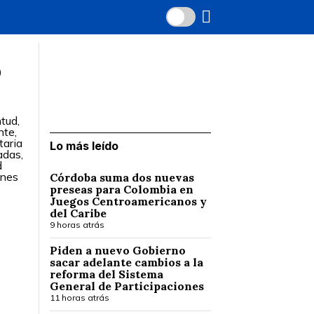
ó
tud,
nte,
taria
Lo más leído
adas,
d
enes
Córdoba suma dos nuevas
preseas para Colombia en
Juegos Centroamericanos y
del Caribe
9 horas atrás
Piden a nuevo Gobierno
sacar adelante cambios a la
reforma del Sistema
General de Participaciones
11 horas atrás