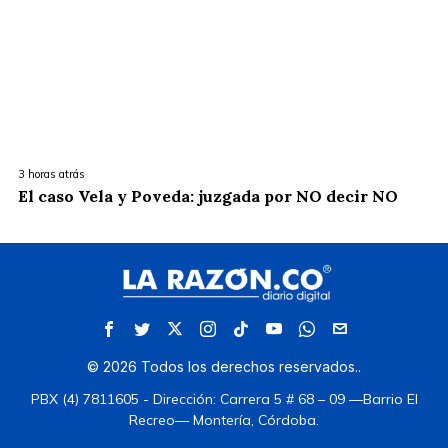
3 horas atrás
El caso Vela y Poveda: juzgada por NO decir NO
©
2026
Todos los derechos reservados.
.
PBX (4) 7811605 - Dirección: Carrera 5 # 68 – 09 —Barrio El
Recreo— Montería, Córdoba.