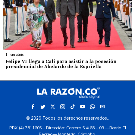
1 hora atrás
Felipe VI llega a Cali para asistir a la posesión
presidencial de Abelardo de la Espriella
©
2026
Todos los derechos reservados.
.
PBX (4) 7811605 - Dirección: Carrera 5 # 68 – 09 —Barrio El
Recreo— Montería, Córdoba.