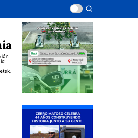
nia
vión
sia
etsk,