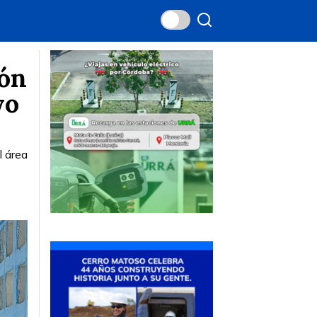
ión
yo
l área