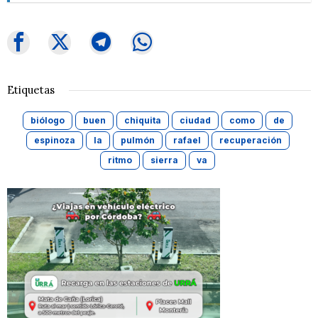
Etiquetas
biólogo
buen
chiquita
ciudad
como
de
espinoza
la
pulmón
rafael
recuperación
ritmo
sierra
va