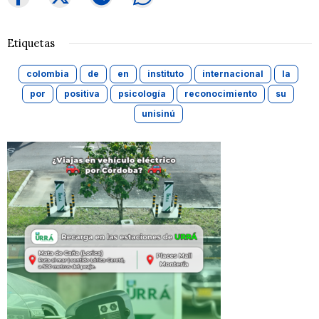
Etiquetas
colombia
de
en
instituto
internacional
la
por
positiva
psicología
reconocimiento
su
unisinú