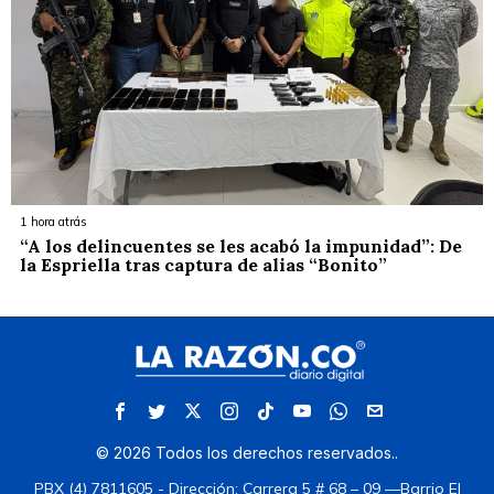
1 hora atrás
“A los delincuentes se les acabó la impunidad”: De
la Espriella tras captura de alias “Bonito”
©
2026
Todos los derechos reservados.
.
PBX (4) 7811605 - Dirección: Carrera 5 # 68 – 09 —Barrio El