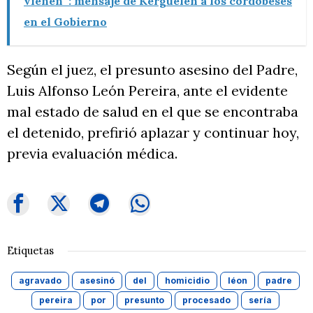
vienen”: mensaje de Kerguelén a los cordobeses
en el Gobierno
Según el juez, el presunto asesino del Padre,
Luis Alfonso León Pereira, ante el evidente
mal estado de salud en el que se encontraba
el detenido, prefirió aplazar y continuar hoy,
previa evaluación médica.
Etiquetas
agravado
asesinó
del
homicidio
léon
padre
pereira
por
presunto
procesado
sería