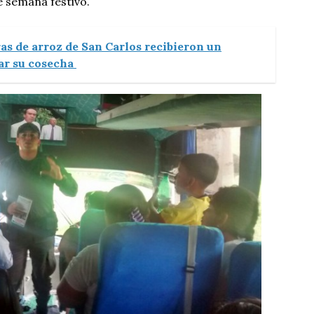
e semana festivo.
as de arroz de San Carlos recibieron un
ar su cosecha