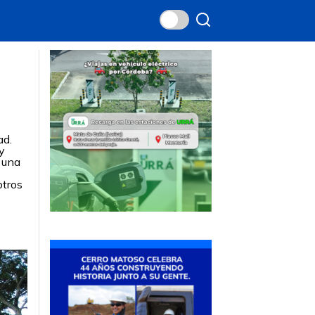
ad.
y
 una
otros