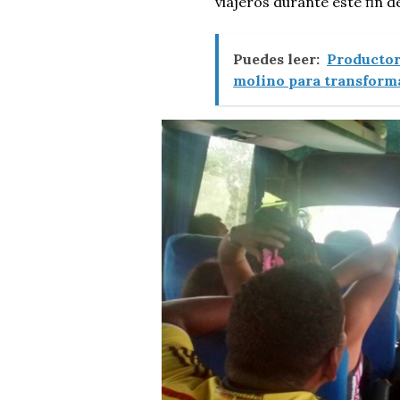
viajeros durante este fin d
Puedes leer:
Productor
molino para transform