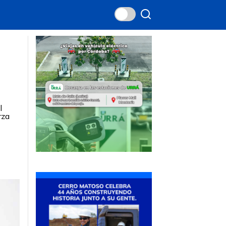
l
rza