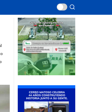
l
co
a