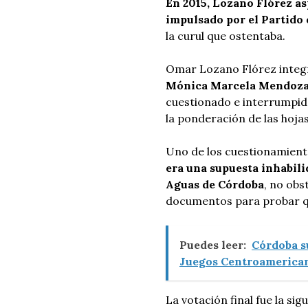
En 2015, Lozano Flórez a
impulsado por el Partido 
la curul que ostentaba.
Omar Lozano Flórez integró
Mónica Marcela Mendoza 
cuestionado e interrumpido
la ponderación de las hojas
Uno de los cuestionamient
era una supuesta inhabil
Aguas de Córdoba
, no obs
documentos para probar qu
Puedes leer:
Córdoba s
Juegos Centroamerican
La votación final fue la sig