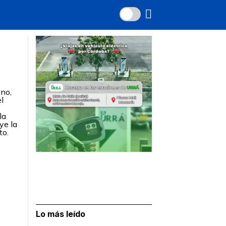
ano,
l
la
ye la
to.
Lo más leído