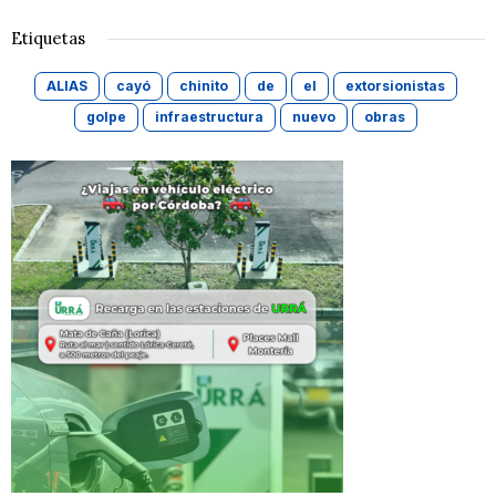
Etiquetas
ALIAS
cayó
chinito
de
el
extorsionistas
golpe
infraestructura
nuevo
obras