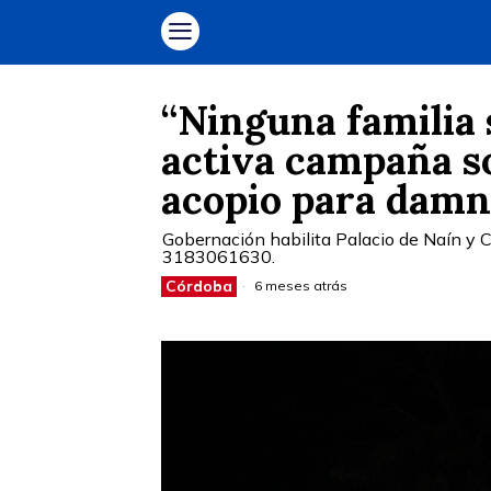
“Ninguna familia 
activa campaña so
acopio para damn
Gobernación habilita Palacio de Naín y C
3183061630.
Córdoba
6 meses atrás