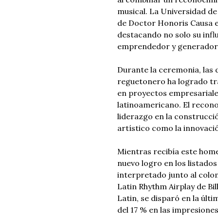
musical. La Universidad de 
de Doctor Honoris Causa e
destacando no solo su infl
emprendedor y generador d
Durante la ceremonia, las d
reguetonero ha logrado tra
en proyectos empresariales
latinoamericano. El recon
liderazgo en la construcci
artístico como la innovaci
Mientras recibía este hom
nuevo logro en los listados
interpretado junto al colo
Latin Rhythm Airplay de Bil
Latin, se disparó en la úl
del 17 % en las impresione