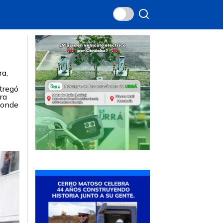
ra,
ntregó
ra
donde