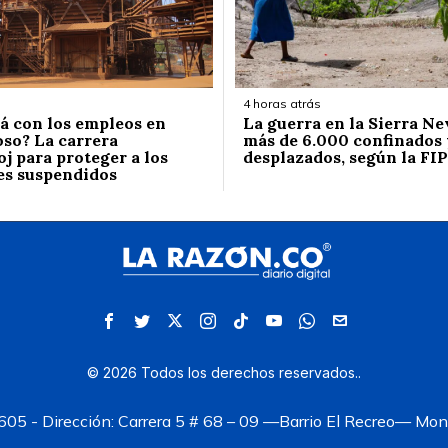
4 horas atrás
á con los empleos en
La guerra en la Sierra Ne
so? La carrera
más de 6.000 confinados 
j para proteger a los
desplazados, según la FIP
es suspendidos
©
2026
Todos los derechos reservados.
.
05 - Dirección: Carrera 5 # 68 – 09 —Barrio El Recreo— Mont