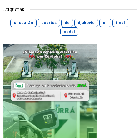
Etiquetas
chocarán
cuartos
de
djokovic
en
final
nadal