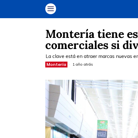
Montería tiene e
comerciales si di
La clave está en atraer marcas nuevas en
Montería
1 año atrás