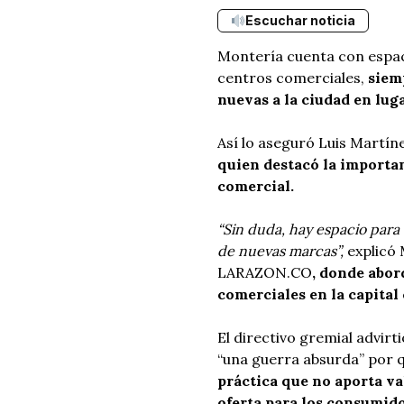
Escuchar noticia
Montería cuenta con espac
centros comerciales,
siemp
nuevas a la ciudad en luga
Así lo aseguró Luis Martín
quien destacó la importa
comercial.
“Sin duda, hay espacio para 
de nuevas marcas”,
explicó 
LARAZON.CO
, donde abor
comerciales en la capital
El directivo gremial advirt
“una guerra absurda” por q
práctica que no aporta val
oferta para los consumido