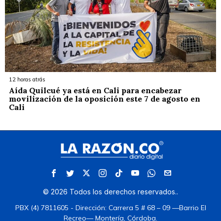
12 horas atrás
Aída Quilcué ya está en Cali para encabezar
movilización de la oposición este 7 de agosto en
Cali
©
2026
Todos los derechos reservados.
.
PBX (4) 7811605 - Dirección: Carrera 5 # 68 – 09 —Barrio El
Recreo— Montería, Córdoba.