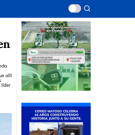
en
reda
e allí
s
líder