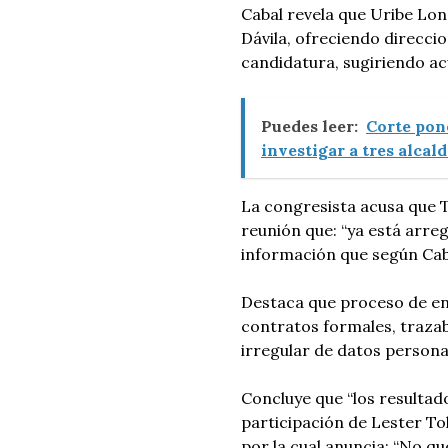
Cabal revela que Uribe Lon
Dávila, ofreciendo direccio
candidatura, sugiriendo a
Puedes leer:
Corte pone
investigar a tres alcal
La congresista acusa que T
reunión que: “ya está arreg
información que según Cab
Destaca que proceso de enc
contratos formales, traza
irregular de datos persona
Concluye que “los resultad
participación de Lester Tol
por la cual anuncia: “No q