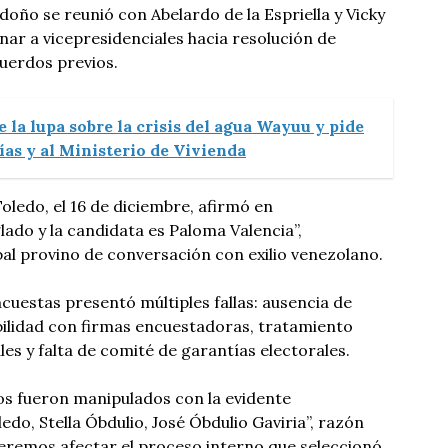
doño se reunió con Abelardo de la Espriella y Vicky
nar a vicepresidenciales hacia resolución de
cuerdos previos.
 la lupa sobre la crisis del agua Wayuu y pide
días y al Ministerio de Vivienda
oledo, el 16 de diciembre, afirmó en
lado y la candidata es Paloma Valencia”,
al provino de conversación con exilio venezolano.
uestas presentó múltiples fallas: ausencia de
bilidad con firmas encuestadoras, tratamiento
les y falta de comité de garantías electorales.
os fueron manipulados con la evidente
edo, Stella Óbdulio, José Óbdulio Gaviria”, razón
ueremos afectar el proceso interno que seleccionó