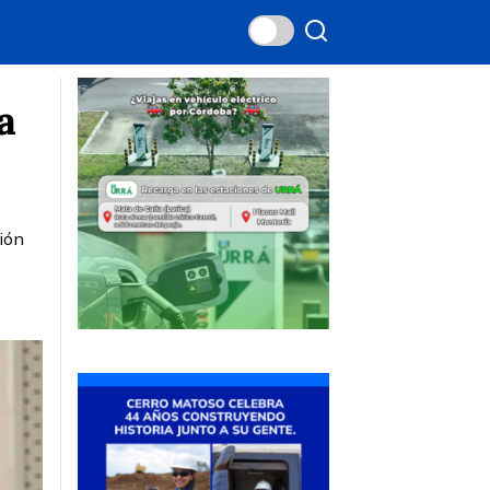
a
ción