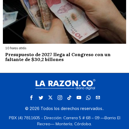
10 horas atrás
Presupuesto de 2027 llega al Congreso con un
faltante de $30,2 billones
©
2026
Todos los derechos reservados.
.
PBX (4) 7811605 - Dirección: Carrera 5 # 68 – 09 —Barrio El
Recreo— Montería, Córdoba.