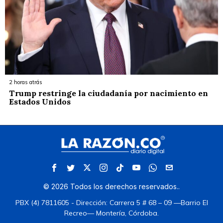
2 horas atrás
Trump restringe la ciudadanía por nacimiento en
Estados Unidos
©
2026
Todos los derechos reservados.
.
PBX (4) 7811605 - Dirección: Carrera 5 # 68 – 09 —Barrio El
Recreo— Montería, Córdoba.