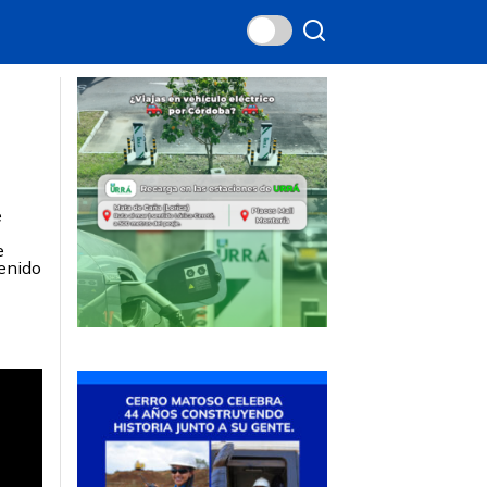
e
e
tenido