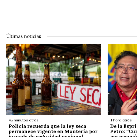
Últimas noticias
45 minutos atrás
1 hora atrás
Policía recuerda que la ley seca
De la Espr
permanece vigente en Montería por
Petro: “Cum
jornada de seguridad nacional
persecuci