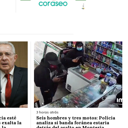
3 horas atrás
cia esté
Seis hombres y tres motos: Policía
 exalta la
analiza si banda foránea estaría
 la
detrás del asalto en Montería