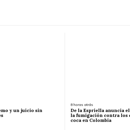
8 horas atrás
emo y un juicio sin
De la Espriella anuncia e
es
la fumigación contra los 
coca en Colombia