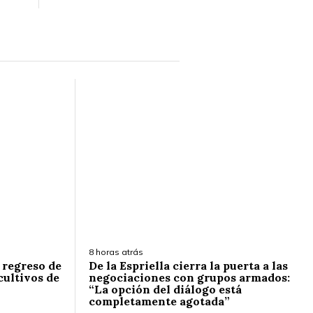
8 horas atrás
l regreso de
De la Espriella cierra la puerta a las
cultivos de
negociaciones con grupos armados:
“La opción del diálogo está
completamente agotada”