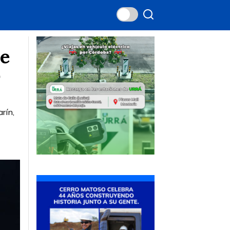
de
p
rín,