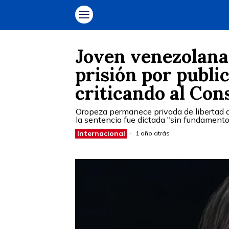
Joven venezolana
prisión por publ
criticando al Con
Oropeza permanece privada de libertad d
la sentencia fue dictada "sin fundamento
Internacional
1 año atrás