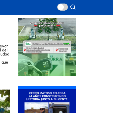
levar
l del
Ciudad
s que
o