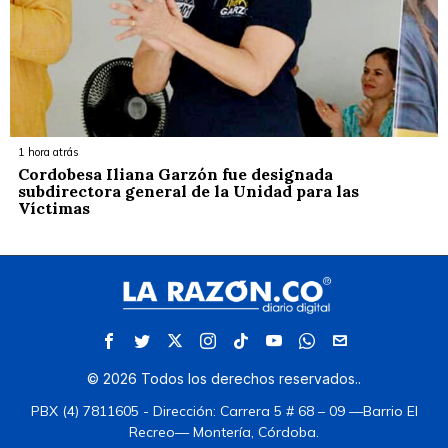
1 hora atrás
Cordobesa Iliana Garzón fue designada
subdirectora general de la Unidad para las
Víctimas
©
2026
Todos los derechos reservados.
.
PBX (4) 7811605 - Dirección: Carrera 5 # 68 – 09 —Barrio El
Recreo— Montería, Córdoba.