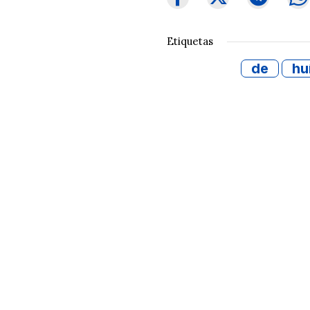
Etiquetas
de
hu