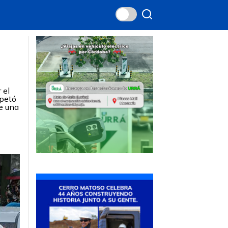
 el
spetó
e una