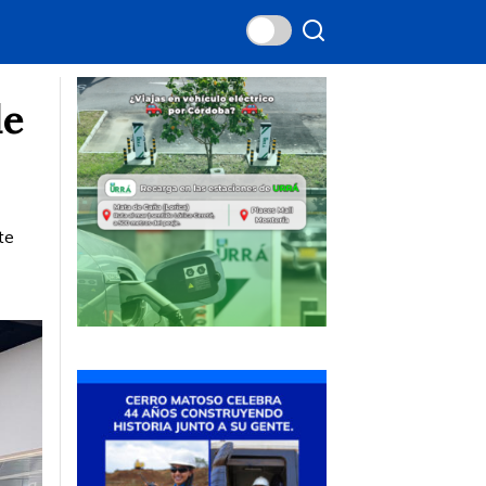
de
te