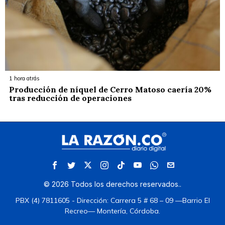
1 hora atrás
Producción de níquel de Cerro Matoso caería 20%
tras reducción de operaciones
©
2026
Todos los derechos reservados.
.
PBX (4) 7811605 - Dirección: Carrera 5 # 68 – 09 —Barrio El
Recreo— Montería, Córdoba.