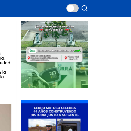
s
ía,
iudad.
 la
la