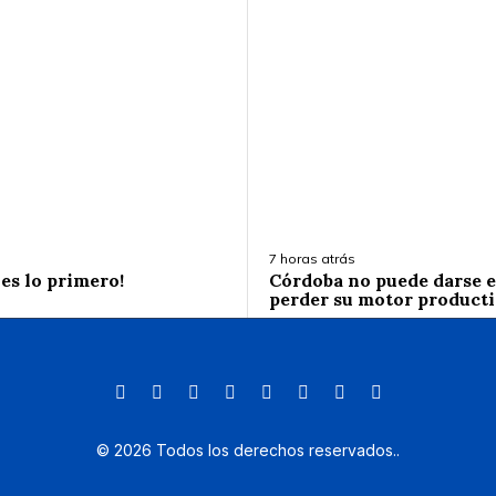
7 horas atrás
es lo primero!
Córdoba no puede darse el
perder su motor product
©
2026
Todos los derechos reservados.
.