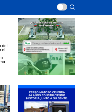
o del
 el
ra
ama