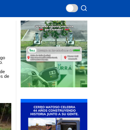
ego
o.
 de
es de