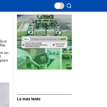
licor
llas
zo un
l
mpren
Lo más leído